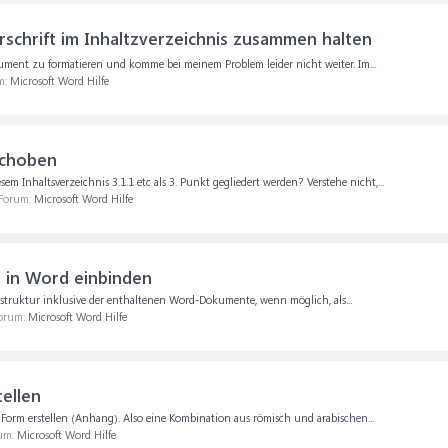
schrift im Inhaltzverzeichnis zusammen halten
kument zu formatieren und komme bei meinem Problem leider nicht weiter. Im...
m:
Microsoft Word Hilfe
rschoben
m Inhaltsverzeichnis 3.1.1 etc als 3. Punkt gegliedert werden? Verstehe nicht,...
 Forum:
Microsoft Word Hilfe
s in Word einbinden
erstruktur inklusive der enthaltenen Word-Dokumente, wenn möglich, als...
Forum:
Microsoft Word Hilfe
tellen
er Form erstellen (Anhang). Also eine Kombination aus römisch und arabischen...
rum:
Microsoft Word Hilfe