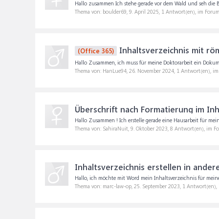
Hallo zusammen Ich stehe gerade vor dem Wald und seh die Bäume
Thema von: boulder69,
9. April 2025
, 1 Antwort(en), im Foru
Inhaltsverzeichnis mit rö
(Office 365)
Hallo Zusammen, ich muss für meine Doktorarbeit ein Dokument 
Thema von: HanLue94,
26. November 2024
, 1 Antwort(en), i
Überschrift nach Formatierung im Inh
Hallo Zusammen ! Ich erstelle gerade eine Hausarbeit für mein
Thema von: SahiraNuit,
9. Oktober 2023
, 8 Antwort(en), im F
Inhaltsverzeichnis erstellen in and
Hallo, ich möchte mit Word mein Inhaltsverzeichnis für meine
Thema von: marc-law-op,
25. September 2023
, 1 Antwort(en),