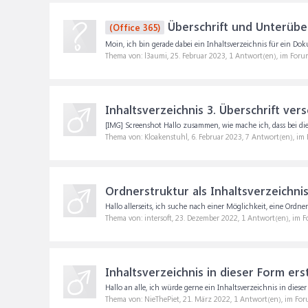
Überschrift und Unterüber
(Office 365)
Moin, ich bin gerade dabei ein Inhaltsverzeichnis für ein Do
Thema von: l3aumi,
25. Februar 2023
, 1 Antwort(en), im Foru
Inhaltsverzeichnis 3. Überschrift ve
[IMG] Screenshot Hallo zusammen, wie mache ich, dass bei diese
Thema von: Kloakenstuhl,
6. Februar 2023
, 7 Antwort(en), im
Ordnerstruktur als Inhaltsverzeichni
Hallo allerseits, ich suche nach einer Möglichkeit, eine Ordn
Thema von: intersoft,
23. Dezember 2022
, 1 Antwort(en), im 
Inhaltsverzeichnis in dieser Form ers
Hallo an alle, ich würde gerne ein Inhaltsverzeichnis in dies
Thema von: NieThePiet,
21. März 2022
, 1 Antwort(en), im Fo