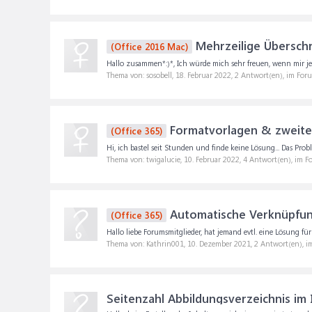
Mehrzeilige Überschr
(Office 2016 Mac)
Hallo zusammen*:)*, Ich würde mich sehr freuen, wenn mir je
Thema von: sosobell,
18. Februar 2022
, 2 Antwort(en), im For
Formatvorlagen & zweites
(Office 365)
Hi, ich bastel seit Stunden und finde keine Lösung... Das Prob
Thema von: twigalucie,
10. Februar 2022
, 4 Antwort(en), im 
Automatische Verknüpfung
(Office 365)
Hallo liebe Forumsmitglieder, hat jemand evtl. eine Lösung fü
Thema von: Kathrin001,
10. Dezember 2021
, 2 Antwort(en), 
Seitenzahl Abbildungsverzeichnis im 