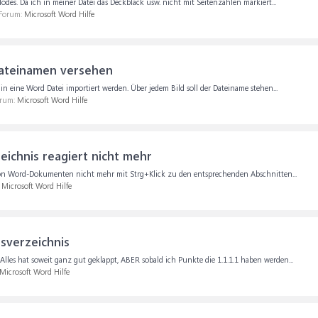
blödes. Da ich in meiner Datei das Deckblack usw. nicht mit Seitenzahlen markiert...
 Forum:
Microsoft Word Hilfe
Dateinamen versehen
n in eine Word Datei importiert werden. Über jedem Bild soll der Dateiname stehen...
orum:
Microsoft Word Hilfe
eichnis reagiert nicht mehr
n von Word-Dokumenten nicht mehr mit Strg+Klick zu den entsprechenden Abschnitten...
:
Microsoft Word Hilfe
sverzeichnis
lles hat soweit ganz gut geklappt, ABER sobald ich Punkte die 1.1.1.1 haben werden...
Microsoft Word Hilfe