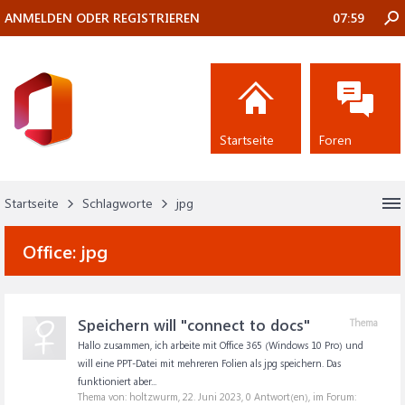
ANMELDEN ODER REGISTRIEREN
07:59
Startseite
Foren
Startseite
Schlagworte
jpg
Office:
jpg
Speichern will "connect to docs"
Thema
Hallo zusammen, ich arbeite mit Office 365 (Windows 10 Pro) und
will eine PPT-Datei mit mehreren Folien als jpg speichern. Das
funktioniert aber...
Thema von: holtzwurm,
22. Juni 2023
, 0 Antwort(en), im Forum: