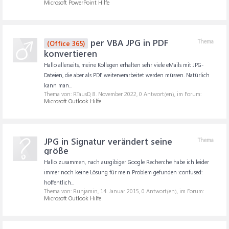
Microsoft PowerPoint Hilfe
per VBA JPG in PDF
Thema
(Office 365)
konvertieren
Hallo allerseits, meine Kollegen erhalten sehr viele eMails mit JPG-
Dateien, die aber als PDF weiterverarbeitet werden müssen. Natürlich
kann man...
Thema von: RTausD,
8. November 2022
, 0 Antwort(en), im Forum:
Microsoft Outlook Hilfe
JPG in Signatur verändert seine
Thema
größe
Hallo zusammen, nach ausgibiger Google Recherche habe ich leider
immer noch keine Lösung für mein Problem gefunden :confused:
hoffentlich...
Thema von: Runjamin,
14. Januar 2015
, 0 Antwort(en), im Forum:
Microsoft Outlook Hilfe