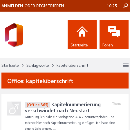
ANMELDEN ODER REGISTRIEREN
10:25
Startseite
Foren
Startseite
Schlagworte
kapitelüberschrift
Office:
kapitelüberschrift
Kapitelnummerierung
Thema
(Office 365)
verschwindet nach Neustart
Guten Tag, ich habe ein Vorlage von APA 7 heruntergeladen und
möchte hier noch Kapitelnummerierung einfügen. Ich habe eine
eigene Liste angelegt,...