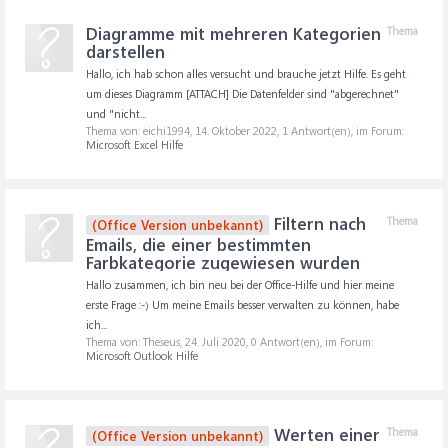
Diagramme mit mehreren Kategorien
Thema
darstellen
Hallo, ich hab schon alles versucht und brauche jetzt Hilfe. Es geht
um dieses Diagramm [ATTACH] Die Datenfelder sind "abgerechnet"
und "nicht...
Thema von: eichi1994,
14. Oktober 2022
, 1 Antwort(en), im Forum:
Microsoft Excel Hilfe
Filtern nach
Thema
(Office Version unbekannt)
Emails, die einer bestimmten
Farbkategorie zugewiesen wurden
Hallo zusammen, ich bin neu bei der Office-Hilfe und hier meine
erste Frage :-) Um meine Emails besser verwalten zu können, habe
ich...
Thema von: Theseus,
24. Juli 2020
, 0 Antwort(en), im Forum:
Microsoft Outlook Hilfe
Werten einer
Thema
(Office Version unbekannt)