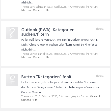
(daß ich...
Thema von: Sebastian Lo,
3. April 2025
, 4 Antwort(en), im Forum:
Microsoft Outlook Hilfe
Outlook (PWA): Kategorien
Thema
suchen/filtern
Hallo, weiß jemand von euch, wie man in Outlook (PWA) nach E-
Mails "Ohne Kategorie" suchen oder filtern kann? Im Filter ist es
nicht drin:...
Thema von: elmanolito,
28. März 2023
, 0 Antwort(en), im Forum:
Microsoft Outlook Hilfe
Button "Kategorien" fehlt
Thema
Hallo zusammen, ich hoffe, jemand kann mir auf der Suche nach
dem Button "Kategorisieren" helfen. Ich habe folgende Version von
Outlook: Version...
Thema von: Tif,
2. Februar 2023
, 0 Antwort(en), im Forum:
Microsoft
Outlook Hilfe