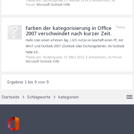
Thema von: optimusprime,
23. Februar 2014
, 0 Antwort(en), im
Forum:
Microsoft Outlook Hilfe
Farben der kategorisierung in Office
Thema
2007 verschwindet nach kurzer Zeit.
Hallo User, einen schönen Tag. ;) Ich nutze im Geschäft einen PC mit
Win7 und Outlook 2007 (Outlook über ExchangeServer). Im Outlook
habe ich...
Thema von: Stubenqualm,
31. März 2012
, 0 Antwort(en), im Forum:
Microsoft Outlook Hilfe
Ergebnis 1 bis 9 von 9
Startseite
Schlagworte
kategorien