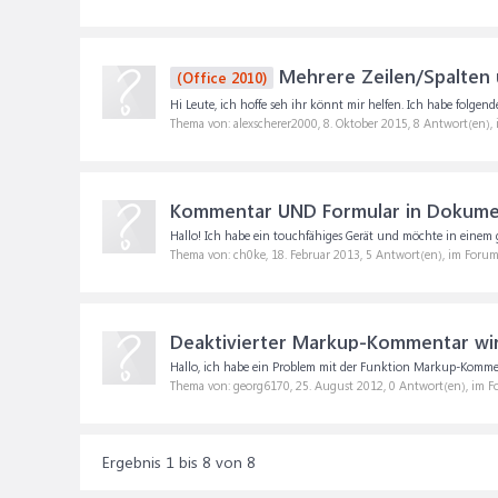
Mehrere Zeilen/Spalten 
(Office 2010)
Hi Leute, ich hoffe seh ihr könnt mir helfen. Ich habe folgende
Thema von: alexscherer2000,
8. Oktober 2015
, 8 Antwort(en),
Kommentar UND Formular in Dokume
Hallo! Ich habe ein touchfähiges Gerät und möchte in einem g
Thema von: ch0ke,
18. Februar 2013
, 5 Antwort(en), im Foru
Deaktivierter Markup-Kommentar wir
Hallo, ich habe ein Problem mit der Funktion Markup-Komme
Thema von: georg6170,
25. August 2012
, 0 Antwort(en), im 
Ergebnis 1 bis 8 von 8