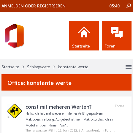
ANMELDEN ODER REGISTRIEREN
05:40
Startseite
Foren
Startseite
Schlagworte
konstante werte
Office:
konstante werte
const mit meheren Werten?
Thema
Hallo, ich hab mal wieder ein kleines Anfängerproblem.
Makrobeschreibung: Aufgebaut ist mein Makro so, dass ich ein
Modul mit dem Namen "var"...
Thema von: sven78hh,
11. Juni 2012
, 2 Antwort(en), im Forum: