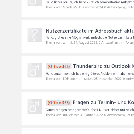
Hallo liebes Forum, ich habe kürzlich administrative Aufgabe
Thema von: NzudemS,
11. Oktober 2024
, 0 Antwort(en), im 
Nutzerzertifikate im Adressbuch aktu
Hallo, gibt es eine Möglichkeit, einfach, die Nutzerzertifika
Thema von: schmil,
24. August 2023
, 0 Antwort(en), im Foru
Thunderbird zu Outlook 
(Office 365)
Hallo zusammen ich hab ein größeres Problem wir haben eine
Thema von: T.D.F Kommunikation,
25. November 2022
, 0 Antw
Fragen zu Termin- und K
(Office 365)
Guten Morgen sehr geehrte Outlook-Nutzer, bisher nutze ich O
Thema von: JBruemmer,
31. Januar 2022
, 0 Antwort(en), im 