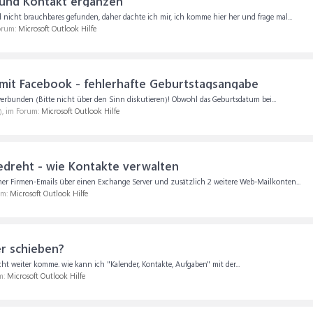
 und Kontakt ergänzen
nicht brauchbares gefunden, daher dachte ich mir, ich komme hier her und frage mal...
Forum:
Microsoft Outlook Hilfe
mit Facebook - fehlerhafte Geburtstagsangabe
rbunden (Bitte nicht über den Sinn diskutieren)! Obwohl das Geburtsdatum bei...
), im Forum:
Microsoft Outlook Hilfe
edreht - wie Kontakte verwalten
er Firmen-Emails über einen Exchange Server und zusätzlich 2 weitere Web-Mailkonten...
um:
Microsoft Outlook Hilfe
r schieben?
cht weiter komme. wie kann ich "Kalender, Kontakte, Aufgaben" mit der...
m:
Microsoft Outlook Hilfe