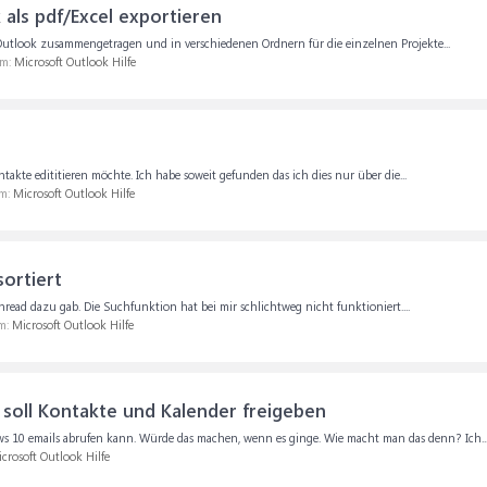
 als pdf/Excel exportieren
Outlook zusammengetragen und in verschiedenen Ordnern für die einzelnen Projekte...
um:
Microsoft Outlook Hilfe
akte edititieren möchte. Ich habe soweit gefunden das ich dies nur über die...
um:
Microsoft Outlook Hilfe
ortiert
hread dazu gab. Die Suchfunktion hat bei mir schlichtweg nicht funktioniert....
um:
Microsoft Outlook Hilfe
h soll Kontakte und Kalender freigeben
ws 10 emails abrufen kann. Würde das machen, wenn es ginge. Wie macht man das denn? Ich..
crosoft Outlook Hilfe