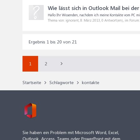
Wie lässt sich in Outlook Mail bei d
Hallo Ihr Wissenden, nachdem ich meine Kontakte vom PC mi
Thema von: ignorant,
8. März 2013
, 0 Antwort(en), im Forum
Ergebnis 1 bis 20 von 21
1
2
Startseite
Schlagworte
kontakte
Sie haben ein Problem mit Microsoft Word, Excel,
Outlook, Access, Teams oder PowerPoint mit dem