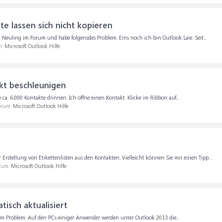
e lassen sich nicht kopieren
euling im Forum und habe folgensdes Problem. Eins noch ich bin Outlook Laie. Seit...
m:
Microsoft Outlook Hilfe
kt beschleunigen
a. 6.000 Kontakte drinnen. Ich öffne einen Kontakt. Klicke im Ribbon auf...
Forum:
Microsoft Outlook Hilfe
rstellung von Etikettenlisten aus den Kontakten. Vielleicht können Sie mir einen Tipp...
orum:
Microsoft Outlook Hilfe
isch aktualisiert
em Problem: Auf den PCs einiger Anwender werden unter Outlook 2013 die...