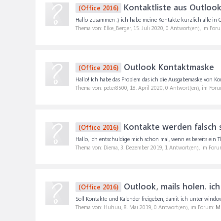
Kontaktliste aus Outlook
(Office 2016)
Hallo zusammen :) ich habe meine Kontakte kürzlich alle in 
Thema von: Elke_Berger,
15. Juli 2020
, 0 Antwort(en), im For
Outlook Kontaktmaske
(Office 2016)
Hallo! Ich habe das Problem das ich die Ausgabemaske von Kont
Thema von: peter8500,
18. April 2020
, 0 Antwort(en), im For
Kontakte werden falsch s
(Office 2016)
Hallo, ich entschuldige mich schon mal, wenn es bereits ein T
Thema von: Diema,
3. Dezember 2019
, 1 Antwort(en), im For
Outlook, mails holen. ic
(Office 2016)
Soll Kontakte und Kalender freigeben, damit ich unter windo
Thema von: Huhuu,
8. Mai 2019
, 0 Antwort(en), im Forum:
Mi