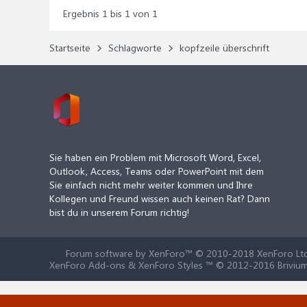
Ergebnis 1 bis 1 von 1
Startseite
Schlagworte
kopfzeile überschrift
Sie haben ein Problem mit Microsoft Word, Excel,
Outlook, Access, Teams oder PowerPoint mit dem
Sie einfach nicht mehr weiter kommen und Ihre
Kollegen und Freund wissen auch keinen Rat? Dann
bist du in unserem Forum richtig!
Forum software by XenForo™
© 2010-2018 XenForo Ltd
XenForo Add-ons & XenForo Styles ™ © 2012-2016 Brivium