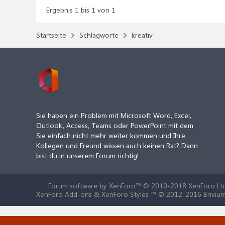
Ergebnis 1 bis 1 von 1
Startseite
Schlagworte
kreativ
Sie haben ein Problem mit Microsoft Word, Excel,
Outlook, Access, Teams oder PowerPoint mit dem
Sie einfach nicht mehr weiter kommen und Ihre
Kollegen und Freund wissen auch keinen Rat? Dann
bist du in unserem Forum richtig!
Forum software by XenForo™
© 2010-2018 XenForo Ltd
XenForo Add-ons & XenForo Styles ™ © 2012-2016 Brivium