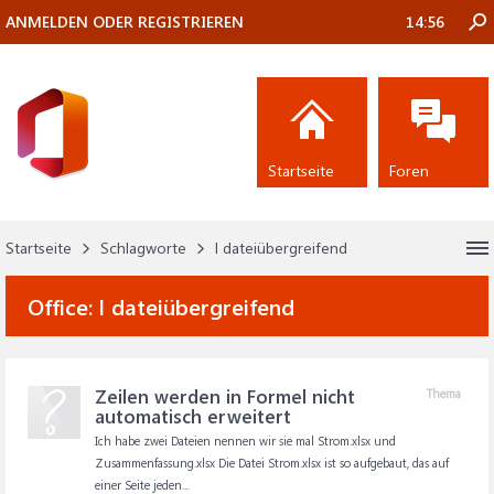
ANMELDEN ODER REGISTRIEREN
14:56
Startseite
Foren
Startseite
Schlagworte
l dateiübergreifend
Office:
l dateiübergreifend
Zeilen werden in Formel nicht
Thema
automatisch erweitert
Ich habe zwei Dateien nennen wir sie mal Strom.xlsx und
Zusammenfassung.xlsx Die Datei Strom.xlsx ist so aufgebaut, das auf
einer Seite jeden...