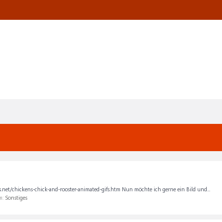
s.net/chickens-chick-and-rooster-animated-gifs.htm Nun möchte ich gerne ein Bild und...
m:
Sonstiges