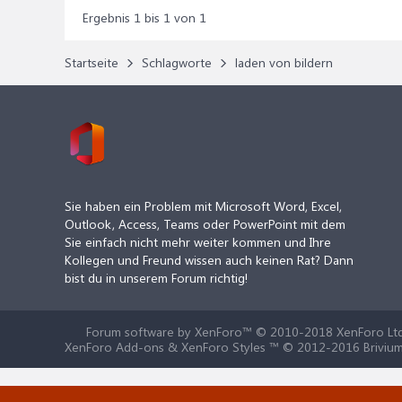
Ergebnis 1 bis 1 von 1
Startseite
Schlagworte
laden von bildern
Sie haben ein Problem mit Microsoft Word, Excel,
Outlook, Access, Teams oder PowerPoint mit dem
Sie einfach nicht mehr weiter kommen und Ihre
Kollegen und Freund wissen auch keinen Rat? Dann
bist du in unserem Forum richtig!
Forum software by XenForo™
© 2010-2018 XenForo Ltd
XenForo Add-ons & XenForo Styles ™ © 2012-2016 Brivium