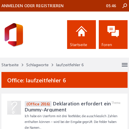
ANMELDEN ODER REGISTRIEREN
05:46
Startseite
Foren
Startseite
Schlagworte
laufzeitfehler 6
Office:
laufzeitfehler 6
Deklaration erfordert ein
Thema
(Office 2016)
Dummy-Argument
Ich habe ein UserForm mit drei Textfelder, die ausschliesslich Zahlen
enthalten können – wird bei der Eingabe geprüft. Die Felder haben
die Namen...