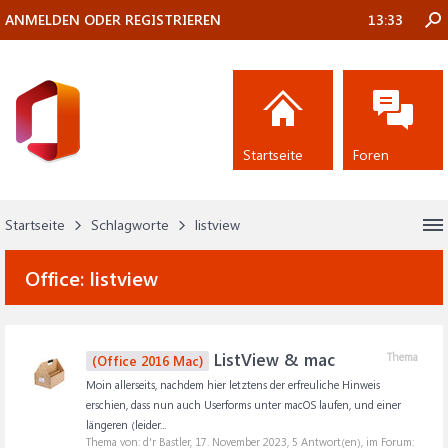
ANMELDEN ODER REGISTRIEREN
13:33
Startseite
Foren
Startseite
Schlagworte
listview
Office:
listview
ListView & mac
Thema
(Office 2016 Mac)
Moin allerseits, nachdem hier letztens der erfreuliche Hinweis
erschien, dass nun auch Userforms unter macOS laufen, und einer
längeren (leider...
Thema von: d'r Bastler,
17. November 2023
, 5 Antwort(en), im Forum: