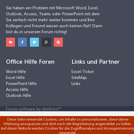
Sie haben ein Problem mit Microsoft Word, Excel,
Outlook, Access, Teams oder PowerPoint mit dem
Sie einfach nicht mehr weiter kommen und Ihre
Kollegen und Freund wissen auch keinen Rat? Dann
bist du in unserem Forum richtig!
Office Hilfe Foren
Links und Partner
Word Hilfe
Excel-Ticker
Excel Hilfe
SiteMap
PowerPoint Hilfe
Links
Access Hilfe
Outlook Hilfe
Forum software by XenForo™
Diese Seite verwendet Cookies, um Inhalte zu personalisieren, diese deiner
Erfahrung anzupassen und dich nach der Registrierung angemeldet zu halten.
Auf dieser Website werden Cookies für die Zugriffsanalyse und Anzeigenmessun
verwendet.