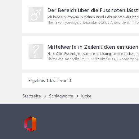
Der Bereich über die Fussnoten lässt 
Ich habe ein Problem in meinen Word-Dokumenten, das ich trot
Thema von: yusufaga,
3. Dezember 2025
, 0 Antwort(en), im F
Mittelwerte in Zeilenlücken einfügen
Hallo OfficeFreunde, ich suche eine Lösung, um die Lücken in 
Thema von: mandelbaum,
15. September 2013
, 2 Antwort(en)
Ergebnis 1 bis 3 von 3
Startseite
Schlagworte
lücke