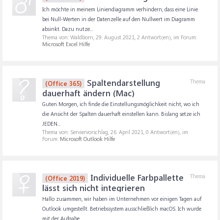
Ich möchte in meinem Liniendiagramm verhindern, dass eine Linie
bei Null-Werten in der Datenzelle auf den Nullwert im Diagramm
absinkt. Dazu nutze...
Thema von: Waldborn,
29. August 2021
, 2 Antwort(en), im Forum:
Microsoft Excel Hilfe
Spaltendarstellung
Thema
(Office 365)
dauerhaft ändern (Mac)
Guten Morgen, ich finde die Einstellungsmöglichkeit nicht, wo ich
die Ansicht der Spalten dauerhaft einstellen kann. Bislang setze ich
JEDEN...
Thema von: Serviervorschlag,
26. April 2021
, 0 Antwort(en), im
Forum:
Microsoft Outlook Hilfe
Individuelle Farbpallette
Thema
(Office 2019)
lässt sich nicht integrieren
Hallo zusammen, wir haben im Unternehmen vor einigen Tagen auf
Outlook umgestellt. Betriebssystem ausschließlich macOS. Ich wurde
mit der Aufgabe...