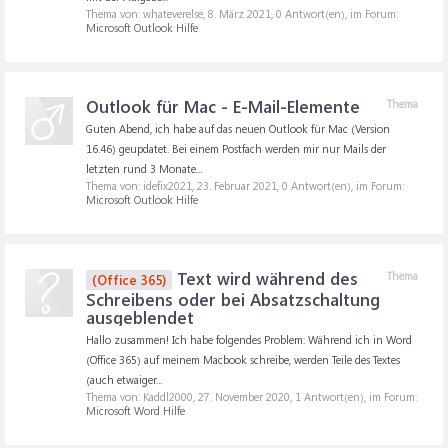
Thema von: whateverelse,
8. März 2021
, 0 Antwort(en), im Forum:
Microsoft Outlook Hilfe
Outlook für Mac - E-Mail-Elemente
Thema
Guten Abend, ich habe auf das neuen Outlook für Mac (Version
16.46) geupdatet. Bei einem Postfach werden mir nur Mails der
letzten rund 3 Monate...
Thema von: idefix2021,
23. Februar 2021
, 0 Antwort(en), im Forum:
Microsoft Outlook Hilfe
Text wird während des
Thema
(Office 365)
Schreibens oder bei Absatzschaltung
ausgeblendet
Hallo zusammen! Ich habe folgendes Problem: Während ich in Word
(Office 365) auf meinem Macbook schreibe, werden Teile des Textes
(auch etwaiger...
Thema von: Kaddl2000,
27. November 2020
, 1 Antwort(en), im Forum:
Microsoft Word Hilfe