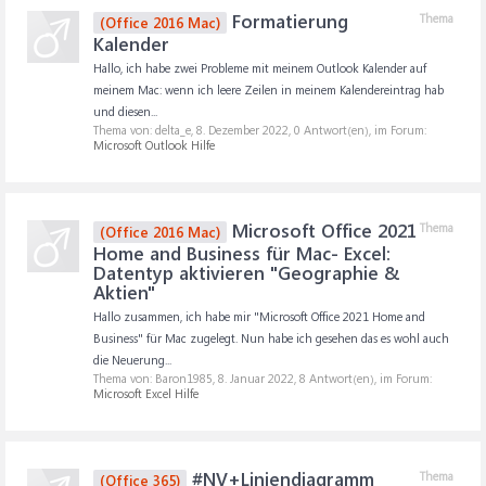
Formatierung
Thema
(Office 2016 Mac)
Kalender
Hallo, ich habe zwei Probleme mit meinem Outlook Kalender auf
meinem Mac: wenn ich leere Zeilen in meinem Kalendereintrag hab
und diesen...
Thema von: delta_e,
8. Dezember 2022
, 0 Antwort(en), im Forum:
Microsoft Outlook Hilfe
Microsoft Office 2021
Thema
(Office 2016 Mac)
Home and Business für Mac- Excel:
Datentyp aktivieren "Geographie &
Aktien"
Hallo zusammen, ich habe mir "Microsoft Office 2021 Home and
Business" für Mac zugelegt. Nun habe ich gesehen das es wohl auch
die Neuerung...
Thema von: Baron1985,
8. Januar 2022
, 8 Antwort(en), im Forum:
Microsoft Excel Hilfe
#NV+Liniendiagramm
Thema
(Office 365)