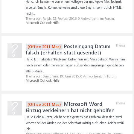
Hallo, ich bekomme von einem Kollegen der mit Apple Mac Technik
arbeitet Emails. Komischerweise sind diese Emails (vermutlich HTML)
nicht...
Thema von: Ralph,
22. Februar 2016
, 0 Antwort(en), im Forum:
Microsoft Outlook Hilfe
Posteingang Datum
Thema
(Office 2011 Mac)
falsch (erhalten statt gesendet)
Hallo Ich habe das "Problem" bisher nur mit Macs gehabt. Wenn man
nach einem oder mehreren Tagen auf senden empfangen geht haben
alle E-Mails...
Thema von: SemiEmini,
19. Juni 2015
, 0 Antwort(en), im Forum:
Microsoft Outlook Hilfe
MIcrosoft Word
Thema
(Office 2011 Mac)
Einzug verkleinern hat nicht geholfen
Hallo Liebe Nutzer, ich habe seit gestern das Problem, dass sich zwei
Wörter bei der Änderung der Schriftart mittig aufrücken. Leider weiß
ich...
Thema von: Nuray_Yilmaz,
24. April 2015
, 1 Antwort(en), im Forum: