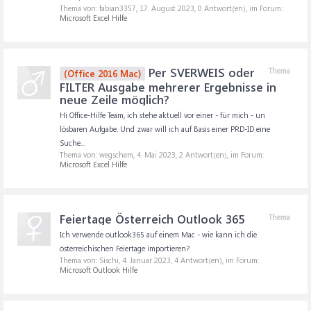
Thema von: fabian3357,
17. August 2023
, 0 Antwort(en), im Forum:
Microsoft Excel Hilfe
Per SVERWEIS oder
Thema
(Office 2016 Mac)
FILTER Ausgabe mehrerer Ergebnisse in
neue Zeile möglich?
Hi Office-Hilfe Team, ich stehe aktuell vor einer - für mich - un
lösbaren Aufgabe. Und zwar will ich auf Basis einer PRD-ID eine
Suche...
Thema von: wegschem,
4. Mai 2023
, 2 Antwort(en), im Forum:
Microsoft Excel Hilfe
Feiertage Österreich Outlook 365
Thema
Ich verwende outlook365 auf einem Mac - wie kann ich die
österreichischen Feiertage importieren?
Thema von: Sischi,
4. Januar 2023
, 4 Antwort(en), im Forum:
Microsoft Outlook Hilfe