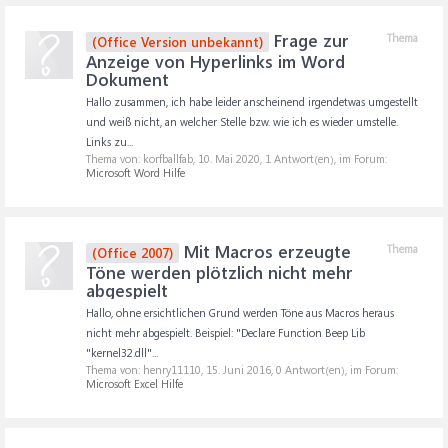
Frage zur
Thema
(Office Version unbekannt)
Anzeige von Hyperlinks im Word
Dokument
Hallo zusammen, ich habe leider anscheinend irgendetwas umgestellt
und weiß nicht, an welcher Stelle bzw. wie ich es wieder umstelle.
Links zu...
Thema von: korfballfab,
10. Mai 2020
, 1 Antwort(en), im Forum:
Microsoft Word Hilfe
Mit Macros erzeugte
Thema
(Office 2007)
Töne werden plötzlich nicht mehr
abgespielt
Hallo, ohne ersichtlichen Grund werden Töne aus Macros heraus
nicht mehr abgespielt. Beispiel: "Declare Function Beep Lib
"kernel32.dll"...
Thema von: henry11110,
15. Juni 2016
, 0 Antwort(en), im Forum:
Microsoft Excel Hilfe