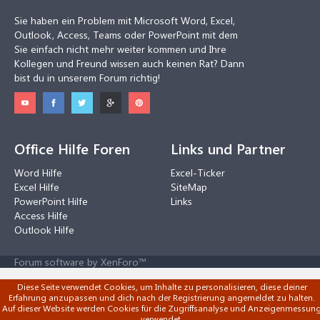
Sie haben ein Problem mit Microsoft Word, Excel,
Outlook, Access, Teams oder PowerPoint mit dem
Sie einfach nicht mehr weiter kommen und Ihre
Kollegen und Freund wissen auch keinen Rat? Dann
bist du in unserem Forum richtig!
Office Hilfe Foren
Links und Partner
Word Hilfe
Excel-Ticker
Excel Hilfe
SiteMap
PowerPoint Hilfe
Links
Access Hilfe
Outlook Hilfe
Forum software by XenForo™
Diese Seite verwendet Cookies, um Inhalte zu personalisieren, diese deiner
Erfahrung anzupassen und dich nach der Registrierung angemeldet zu halten.
Auf dieser Website werden Cookies für die Zugriffsanalyse und Anzeigenmessun
verwendet.