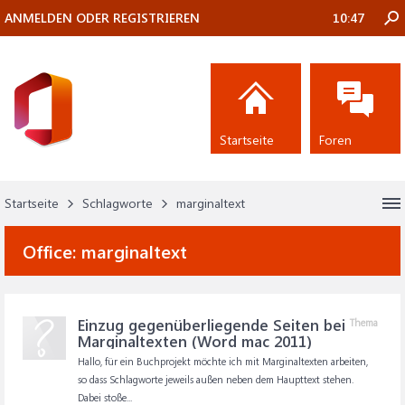
ANMELDEN ODER REGISTRIEREN
10:47
Startseite
Foren
Startseite
Schlagworte
marginaltext
Office:
marginaltext
Einzug gegenüberliegende Seiten bei
Thema
Marginaltexten (Word mac 2011)
Hallo, für ein Buchprojekt möchte ich mit Marginaltexten arbeiten,
so dass Schlagworte jeweils außen neben dem Haupttext stehen.
Dabei stoße...