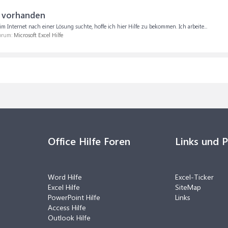
b vorhanden
m Internet nach einer Lösung suchte, hoffe ich hier Hilfe zu bekommen. Ich arbeite...
Forum:
Microsoft Excel Hilfe
Office Hilfe Foren
Links und 
Word Hilfe
Excel-Ticker
Excel Hilfe
SiteMap
PowerPoint Hilfe
Links
Access Hilfe
Outlook Hilfe