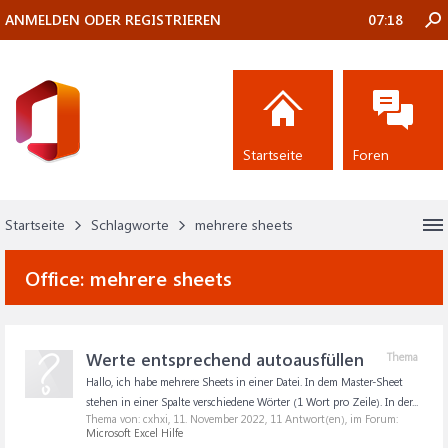
ANMELDEN ODER REGISTRIEREN
07:18
Startseite
Foren
Startseite
Schlagworte
mehrere sheets
Office:
mehrere sheets
Werte entsprechend autoausfüllen
Thema
Hallo, ich habe mehrere Sheets in einer Datei. In dem Master-Sheet
stehen in einer Spalte verschiedene Wörter (1 Wort pro Zeile). In der...
Thema von: cxhxi,
11. November 2022
, 11 Antwort(en), im Forum:
Microsoft Excel Hilfe