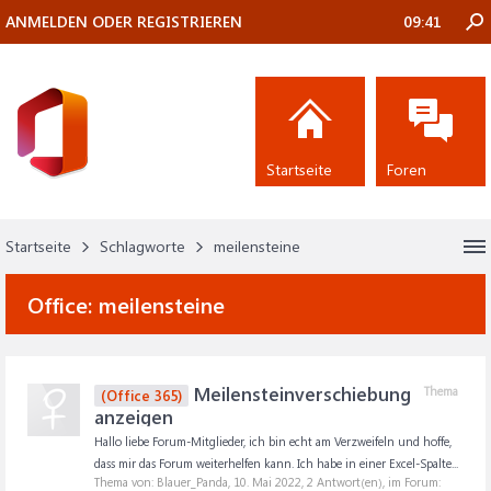
ANMELDEN ODER REGISTRIEREN
09:41
Startseite
Foren
Startseite
Schlagworte
meilensteine
Office:
meilensteine
Meilensteinverschiebung
Thema
(Office 365)
anzeigen
Hallo liebe Forum-Mitglieder, ich bin echt am Verzweifeln und hoffe,
dass mir das Forum weiterhelfen kann. Ich habe in einer Excel-Spalte...
Thema von: Blauer_Panda,
10. Mai 2022
, 2 Antwort(en), im Forum: