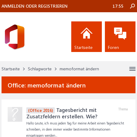
ANMELDEN ODER REGISTRIEREN
17:55
Startseite
Foren
Startseite
Schlagworte
memoformat ändern
Office:
memoformat ändern
Tagesbericht mit
Thema
(Office 2016)
Zusatzfeldern erstellen. Wie?
Hallo Leute, ich muss jeden Tag für meine Arbeit einen Tagesbericht
schreiben, in dem immer wieder bestimmte Informationen
eingetragen werden...