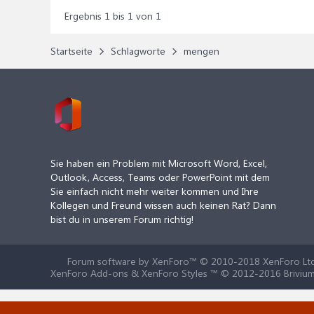
Ergebnis 1 bis 1 von 1
Startseite
Schlagworte
mengen
Sie haben ein Problem mit Microsoft Word, Excel,
Outlook, Access, Teams oder PowerPoint mit dem
Sie einfach nicht mehr weiter kommen und Ihre
Kollegen und Freund wissen auch keinen Rat? Dann
bist du in unserem Forum richtig!
Forum software by XenForo™
© 2010-2018 XenForo Ltd
XenForo Add-ons & XenForo Styles ™ © 2012-2016 Brivium