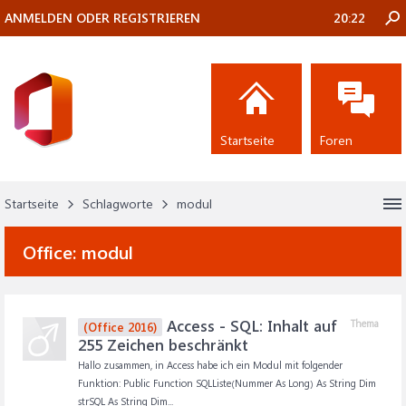
ANMELDEN ODER REGISTRIEREN
20:22
Startseite
Foren
Startseite
Schlagworte
modul
Office:
modul
Access - SQL: Inhalt auf
Thema
(Office 2016)
255 Zeichen beschränkt
Hallo zusammen, in Access habe ich ein Modul mit folgender
Funktion: Public Function SQLListe(Nummer As Long) As String Dim
strSQL As String Dim...