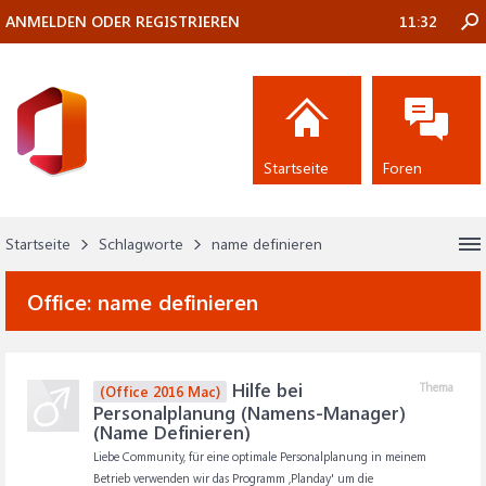
ANMELDEN ODER REGISTRIEREN
11:32
Startseite
Foren
Startseite
Schlagworte
name definieren
Office:
name definieren
Hilfe bei
Thema
(Office 2016 Mac)
Personalplanung (Namens-Manager)
(Name Definieren)
Liebe Community, für eine optimale Personalplanung in meinem
Betrieb verwenden wir das Programm ,Planday' um die