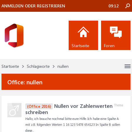
ANMELDEN ODER REGISTRIEREN
09:12
Startseite
Foren
Startseite
Schlagworte
nullen
Office:
nullen
Nullen vor Zahlenwerten
Thema
(Office 2016)
schreiben
Hallo, ich brauche nochmal bitte eure Hilfe. Ich habe eine Spalte A
mit z.B. folgenden Werten 1 16 123 5478 654123 In Spalte B sollen
diese...