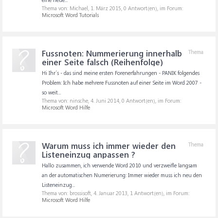
Thema von: Michael,
1. März 2015
, 0 Antwort(en), im Forum:
Microsoft Word Tutorials
Fussnoten: Nummerierung innerhalb
Thema
einer Seite falsch (Reihenfolge)
Hi Ihr´s - das sind meine ersten Forenerfahrungen - PANIK folgendes
Problem: Ich habe mehrere Fussnoten auf einer Seite im Word 2007 -
so weit...
Thema von: ninsche,
4. Juni 2014
, 0 Antwort(en), im Forum:
Microsoft Word Hilfe
Warum muss ich immer wieder den
Thema
Listeneinzug anpassen ?
Hallo zusammen, ich verwende Word 2010 und verzweifle langsam
an der automatischen Numerierung: Immer wieder muss ich neu den
Listeneinzug...
Thema von: brossisoft,
4. Januar 2013
, 1 Antwort(en), im Forum:
Microsoft Word Hilfe