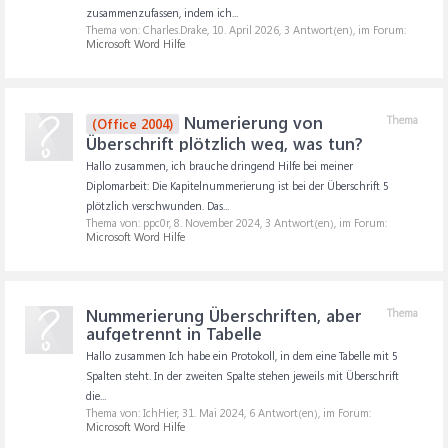
zusammenzufassen, indem ich...
Thema von: Charles.Drake,
10. April 2026
, 3 Antwort(en), im Forum:
Microsoft Word Hilfe
Numerierung von
Thema
(Office 2004)
Überschrift plötzlich weg, was tun?
Hallo zusammen, ich brauche dringend Hilfe bei meiner
Diplomarbeit: Die Kapitelnummerierung ist bei der Überschrift 5
plötzlich verschwunden. Das...
Thema von: ppc0r,
8. November 2024
, 3 Antwort(en), im Forum:
Microsoft Word Hilfe
Nummerierung Überschriften, aber
Thema
aufgetrennt in Tabelle
Hallo zusammen Ich habe ein Protokoll, in dem eine Tabelle mit 5
Spalten steht. In der zweiten Spalte stehen jeweils mit Überschrift
die...
Thema von: IchHier,
31. Mai 2024
, 6 Antwort(en), im Forum:
Microsoft Word Hilfe