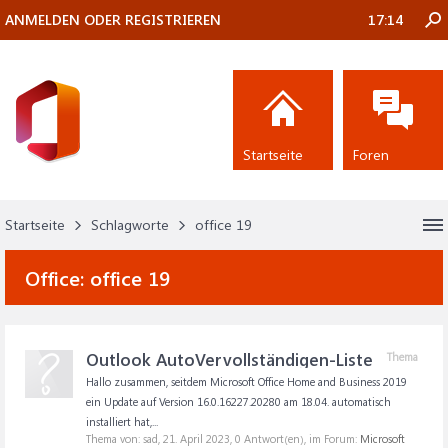
ANMELDEN ODER REGISTRIEREN
17:14
Startseite
Foren
Startseite
Schlagworte
office 19
Office:
office 19
Outlook AutoVervollständigen-Liste
Thema
Hallo zusammen, seitdem Microsoft Office Home and Business 2019
ein Update auf Version 16.0.16227.20280 am 18.04. automatisch
installiert hat,...
Thema von: sad,
21. April 2023
, 0 Antwort(en), im Forum:
Microsoft