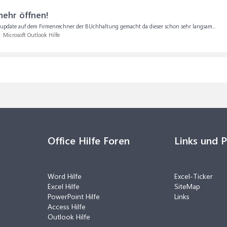
ehr öffnen!
 update auf dem Firmenrechner der BUchhaltung gemacht da dieser schon sehr langsam...
m:
Microsoft Outlook Hilfe
Office Hilfe Foren
Links und 
Word Hilfe
Excel-Ticker
Excel Hilfe
SiteMap
PowerPoint Hilfe
Links
Access Hilfe
Outlook Hilfe