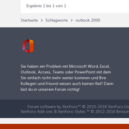
Ergebnis 1 bis 1 von 1
Startseite
Schlagworte
outlook 2000
Sie haben ein Problem mit Microsoft Word, Excel,
Outlook, Access, Teams oder PowerPoint mit dem
Sie einfach nicht mehr weiter kommen und Ihre
Kollegen und Freund wissen auch keinen Rat? Dann
bist du in unserem Forum richtig!
Forum software by XenForo™
© 2010-2018 XenForo Ltd
XenForo Add-ons & XenForo Styles ™ © 2012-2016 Brivium