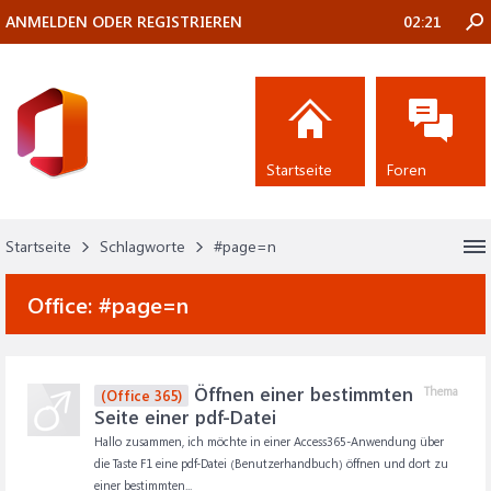
ANMELDEN ODER REGISTRIEREN
02:21
Startseite
Foren
Startseite
Schlagworte
#page=n
Office:
#page=n
Öffnen einer bestimmten
Thema
(Office 365)
Seite einer pdf-Datei
Hallo zusammen, ich möchte in einer Access365-Anwendung über
die Taste F1 eine pdf-Datei (Benutzerhandbuch) öffnen und dort zu
einer bestimmten...