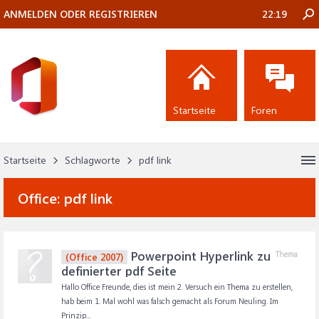
ANMELDEN ODER REGISTRIEREN
22:19
Startseite
Foren
Startseite
Schlagworte
pdf link
Office:
pdf link
Powerpoint Hyperlink zu
Thema
(Office 2007)
definierter pdf Seite
Hallo Office Freunde, dies ist mein 2. Versuch ein Thema zu erstellen,
hab beim 1. Mal wohl was falsch gemacht als Forum Neuling. Im
Prinzip...