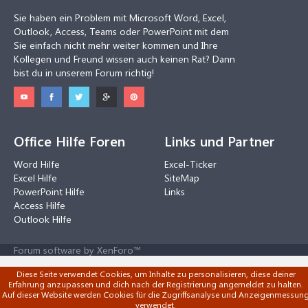
Sie haben ein Problem mit Microsoft Word, Excel,
Outlook, Access, Teams oder PowerPoint mit dem
Sie einfach nicht mehr weiter kommen und Ihre
Kollegen und Freund wissen auch keinen Rat? Dann
bist du in unserem Forum richtig!
Office Hilfe Foren
Links und Partner
Word Hilfe
Excel-Ticker
Excel Hilfe
SiteMap
PowerPoint Hilfe
Links
Access Hilfe
Outlook Hilfe
Forum software by XenForo™
Diese Seite verwendet Cookies, um Inhalte zu personalisieren, diese deiner
Erfahrung anzupassen und dich nach der Registrierung angemeldet zu halten.
Auf dieser Website werden Cookies für die Zugriffsanalyse und Anzeigenmessun
verwendet.