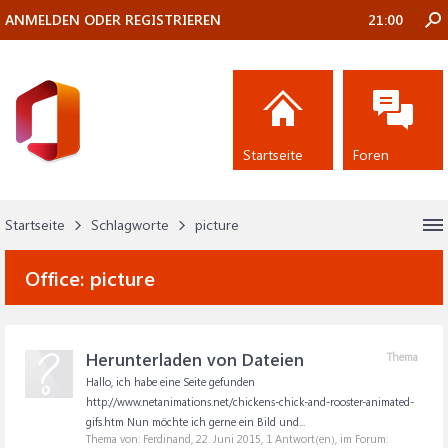
ANMELDEN ODER REGISTRIEREN
21:00
Startseite
Foren
Startseite
Schlagworte
picture
Office:
picture
Herunterladen von Dateien
Thema
Hallo, ich habe eine Seite gefunden
http://www.netanimations.net/chickens-chick-and-rooster-animated-
gifs.htm Nun möchte ich gerne ein Bild und...
Thema von: Ferdinand,
22. Juni 2015
, 1 Antwort(en), im Forum: