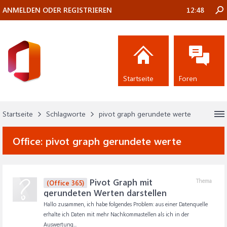
ANMELDEN ODER REGISTRIEREN
12:48
Startseite
Foren
Startseite
Schlagworte
pivot graph gerundete werte
Office:
pivot graph gerundete werte
Pivot Graph mit
Thema
(Office 365)
gerundeten Werten darstellen
Hallo zusammen, ich habe folgendes Problem: aus einer Datenquelle
erhalte ich Daten mit mehr Nachkommastellen als ich in der
Auswertung...