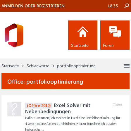
ANMELDEN ODER REGISTRIEREN
18:35
Startseite
Foren
Startseite
Schlagworte
portfoliooptimierung
Office:
portfoliooptimierung
Excel Solver mit
Thema
(Office 2010)
Nebenbedingungen
Hallo Zusammen, ich möchte in Excel eine Portfoliooptimierung für
4 verschiedene Aktien durchführen. Hierzu berechne ich aus den
historischen...