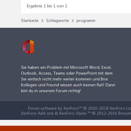
Ergebnis 1 bis 1 von 1
Startseite
Schlagworte
programm
Sie haben ein Problem mit Microsoft Word, Excel,
Outlook, Access, Teams oder PowerPoint mit dem
Sie einfach nicht mehr weiter kommen und Ihre
Kollegen und Freund wissen auch keinen Rat? Dann
bist du in unserem Forum richtig!
Forum software by XenForo™
© 2010-2018 XenForo Ltd
XenForo Add-ons & XenForo Styles ™ © 2012-2016 Brivium