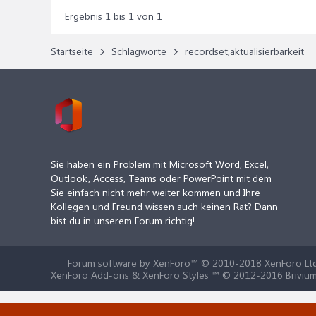
Ergebnis 1 bis 1 von 1
Startseite
Schlagworte
recordset;aktualisierbarkeit
Sie haben ein Problem mit Microsoft Word, Excel,
Outlook, Access, Teams oder PowerPoint mit dem
Sie einfach nicht mehr weiter kommen und Ihre
Kollegen und Freund wissen auch keinen Rat? Dann
bist du in unserem Forum richtig!
Forum software by XenForo™
© 2010-2018 XenForo Ltd
XenForo Add-ons & XenForo Styles ™ © 2012-2016 Brivium