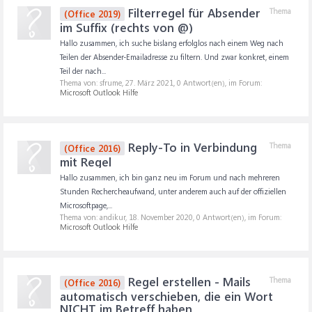
Filterregel für Absender
Thema
(Office 2019)
im Suffix (rechts von @)
Hallo zusammen, ich suche bislang erfolglos nach einem Weg nach
Teilen der Absender-Emailadresse zu filtern. Und zwar konkret, einem
Teil der nach...
Thema von: sfrume,
27. März 2021
, 0 Antwort(en), im Forum:
Microsoft Outlook Hilfe
Reply-To in Verbindung
Thema
(Office 2016)
mit Regel
Hallo zusammen, ich bin ganz neu im Forum und nach mehreren
Stunden Rechercheaufwand, unter anderem auch auf der offiziellen
Microsoftpage,...
Thema von: andikur,
18. November 2020
, 0 Antwort(en), im Forum:
Microsoft Outlook Hilfe
Regel erstellen - Mails
Thema
(Office 2016)
automatisch verschieben, die ein Wort
NICHT im Betreff haben