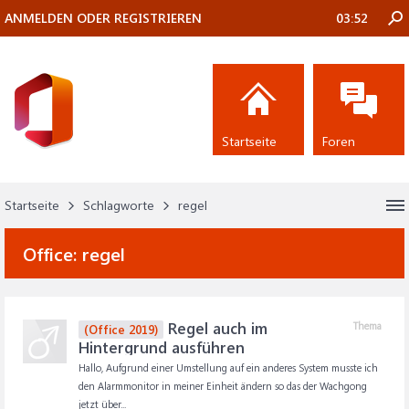
ANMELDEN ODER REGISTRIEREN
03:52
Startseite
Foren
Startseite
Schlagworte
regel
Office:
regel
Regel auch im
Thema
(Office 2019)
Hintergrund ausführen
Hallo, Aufgrund einer Umstellung auf ein anderes System musste ich
den Alarmmonitor in meiner Einheit ändern so das der Wachgong
jetzt über...