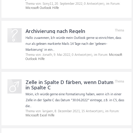
Thema von: Sony11,
20. September 2022
, 0 Antwort(en), im Forum:
Microsoft Outlook Hilfe
Archivierung nach Regeln
Thema
Hallo zusammen, Ich würde mein Outlook gerne so einrichten, dass
nur als gelesen markierte Mails 14 Tage nach der 'gelesen-
Markierung' in ein...
Thema von: Jonath,
9. Mai 2022
, 0 Antwort(en), im Forum:
Microsoft
Outlook Hilfe
Zelle in Spalte D färben, wenn Datum
Thema
in Spalte C
Moin, ich würde gerne eine Formatierung haben, wenn ich in einer
Zelle in der Spalte C das Datum "30.06.2022" eintrage, z.B. in C5, dass
die...
Thema von: larsjaen,
8. Dezember 2021
, 15 Antwort(en), im Forum:
Microsoft Excel Hilfe