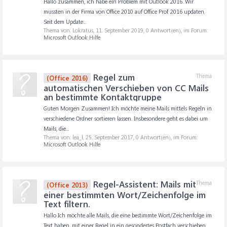
Hallo zusammen, ich habe ein Problem mit Outlook 2016. Wir
mussten in der Firma von Office 2010 auf Office Prof. 2016 updaten.
Seit dem Update...
Thema von: Lokratus,
11. September 2019
, 0 Antwort(en), im Forum:
Microsoft Outlook Hilfe
Regel zum
Thema
(Office 2016)
automatischen Verschieben von CC Mails
an bestimmte Kontaktgruppe
Guten Morgen Zusammen! Ich möchte meine Mails mittels Regeln in
verschiedene Ordner sortieren lassen. Insbesondere geht es dabei um
Mails, die...
Thema von: lea_l,
25. September 2017
, 0 Antwort(en), im Forum:
Microsoft Outlook Hilfe
Regel-Assistent: Mails mit
Thema
(Office 2013)
einer bestimmten Wort/Zeichenfolge im
Text filtern.
Hallo Ich möchte alle Mails, die eine bestimmte Wort/Zeichenfolge im
Text haben, mit einer Regel in ein gesondertes Postfach verschieben...