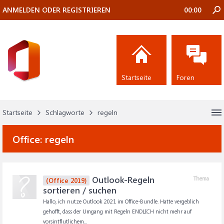
ANMELDEN ODER REGISTRIEREN
00:00
Startseite
Foren
Startseite
Schlagworte
regeln
Office:
regeln
Outlook-Regeln
Thema
(Office 2019)
sortieren / suchen
Hallo, ich nutze Outlook 2021 im Office-Bundle. Hatte vergeblich
gehofft, dass der Umgang mit Regeln ENDLICH nicht mehr auf
vorsintflutlichem...