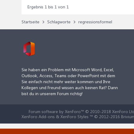
Ergebnis 1 bis 1 von 1
Startseite
Schlagworte
regressionsformel
Sie haben ein Problem mit Microsoft Word, Excel,
Outlook, Access, Teams oder PowerPoint mit dem
Sie einfach nicht mehr weiter kommen und Ihre
Kollegen und Freund wissen auch keinen Rat? Dann
bist du in unserem Forum richtig!
Forum software by XenForo™
© 2010-2018 XenForo Ltd
XenForo Add-ons & XenForo Styles ™ © 2012-2016 Brivium