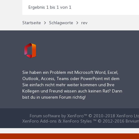
Ergebnis 1 bis 1 von 1
Startseite
Schlagworte
rev
Sie haben ein Problem mit Microsoft Word, Excel,
Outlook, Access, Teams oder PowerPoint mit dem
Sie einfach nicht mehr weiter kommen und Ihre
Kollegen und Freund wissen auch keinen Rat? Dann
bist du in unserem Forum richtig!
Forum software by XenForo™
© 2010-2018 XenForo Ltd
XenForo Add-ons & XenForo Styles ™ © 2012-2016 Brivium