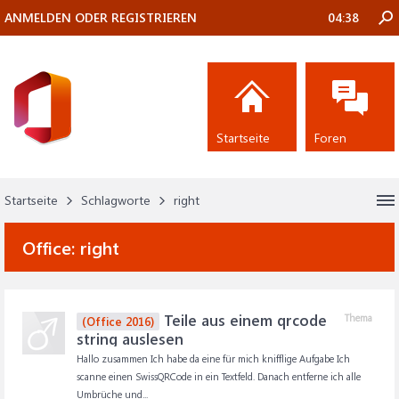
ANMELDEN ODER REGISTRIEREN
04:38
Startseite
Foren
Startseite
Schlagworte
right
Office:
right
Teile aus einem qrcode
Thema
(Office 2016)
string auslesen
Hallo zusammen Ich habe da eine für mich knifflige Aufgabe Ich
scanne einen SwissQRCode in ein Textfeld. Danach entferne ich alle
Umbrüche und...