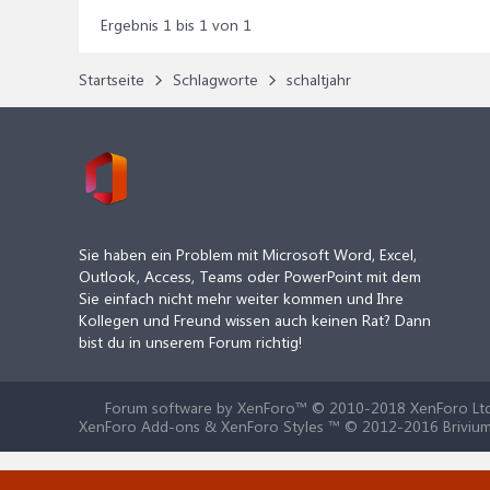
Ergebnis 1 bis 1 von 1
Startseite
Schlagworte
schaltjahr
Sie haben ein Problem mit Microsoft Word, Excel,
Outlook, Access, Teams oder PowerPoint mit dem
Sie einfach nicht mehr weiter kommen und Ihre
Kollegen und Freund wissen auch keinen Rat? Dann
bist du in unserem Forum richtig!
Forum software by XenForo™
© 2010-2018 XenForo Ltd
XenForo Add-ons & XenForo Styles ™ © 2012-2016 Brivium