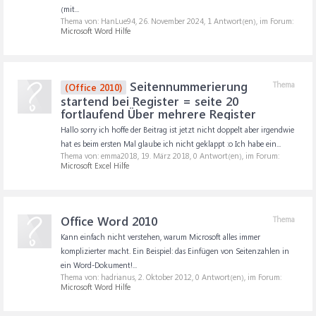
(mit...
Thema von: HanLue94,
26. November 2024
, 1 Antwort(en), im Forum:
Microsoft Word Hilfe
Seitennummerierung
Thema
(Office 2010)
startend bei Register = seite 20
fortlaufend Über mehrere Register
Hallo sorry ich hoffe der Beitrag ist jetzt nicht doppelt aber irgendwie
hat es beim ersten Mal glaube ich nicht geklappt :o Ich habe ein...
Thema von: emma2018,
19. März 2018
, 0 Antwort(en), im Forum:
Microsoft Excel Hilfe
Office Word 2010
Thema
Kann einfach nicht verstehen, warum Microsoft alles immer
komplizierter macht. Ein Beispiel: das Einfügen von Seitenzahlen in
ein Word-Dokument!...
Thema von: hadrianus,
2. Oktober 2012
, 0 Antwort(en), im Forum:
Microsoft Word Hilfe