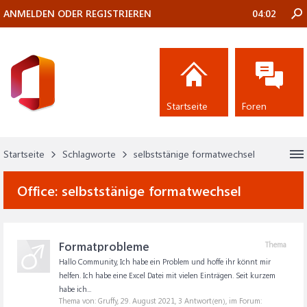
ANMELDEN ODER REGISTRIEREN
04:02
Startseite
Foren
Startseite
Schlagworte
selbststänige formatwechsel
Office:
selbststänige formatwechsel
Formatprobleme
Thema
Hallo Community, Ich habe ein Problem und hoffe ihr könnt mir
helfen. Ich habe eine Excel Datei mit vielen Einträgen. Seit kurzem
habe ich...
Thema von: Gruffy,
29. August 2021
, 3 Antwort(en), im Forum: