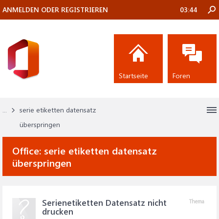
ANMELDEN ODER REGISTRIEREN
03:44
Startseite
Foren
...
serie etiketten datensatz
überspringen
Office:
serie etiketten datensatz
überspringen
Serienetiketten Datensatz nicht
Thema
drucken