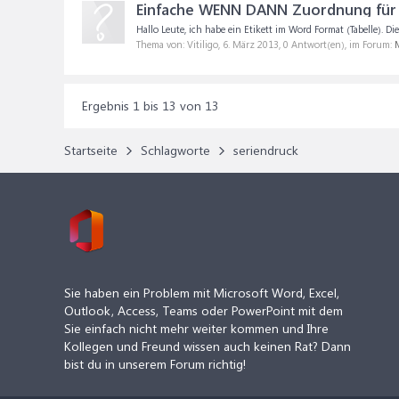
Einfache WENN DANN Zuordnung für 
Hallo Leute, ich habe ein Etikett im Word Format (Tabelle). D
Thema von: Vitiligo,
6. März 2013
, 0 Antwort(en), im Forum:
M
Ergebnis 1 bis 13 von 13
Startseite
Schlagworte
seriendruck
Sie haben ein Problem mit Microsoft Word, Excel,
Outlook, Access, Teams oder PowerPoint mit dem
Sie einfach nicht mehr weiter kommen und Ihre
Kollegen und Freund wissen auch keinen Rat? Dann
bist du in unserem Forum richtig!