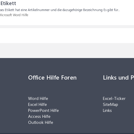
Etikett
ieses Etikett hat eine Artikelnummer und die dazugehörige Bezeichnung Es gibt für...
icrosoft Word Hilfe
Office Hilfe Foren
Links und 
Word Hilfe
Excel-Ticker
Excel Hilfe
SiteMap
PowerPoint Hilfe
Links
Access Hilfe
Outlook Hilfe