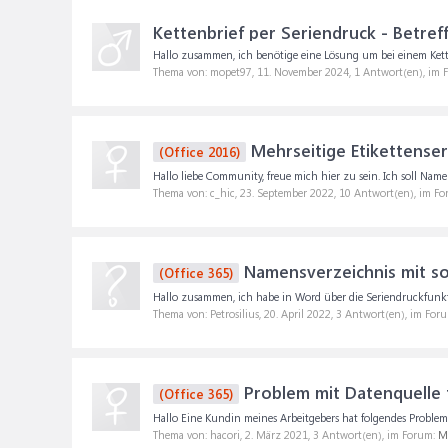
Kettenbrief per Seriendruck - Betre
Hallo zusammen, ich benötige eine Lösung um bei einem Kette
Thema von: mopet97,
11. November 2024
, 1 Antwort(en), im
Mehrseitige Etikettense
(Office 2016)
Hallo liebe Community, freue mich hier zu sein. Ich soll Namen
Thema von: c_hic,
23. September 2022
, 10 Antwort(en), im F
Namensverzeichnis mit so
(Office 365)
Hallo zusammen, ich habe in Word über die Seriendruckfunktio
Thema von: Petrosilius,
20. April 2022
, 3 Antwort(en), im For
Problem mit Datenquelle 
(Office 365)
Hallo Eine Kundin meines Arbeitgebers hat folgendes Problem be
Thema von: hacori,
2. März 2021
, 3 Antwort(en), im Forum:
Mi