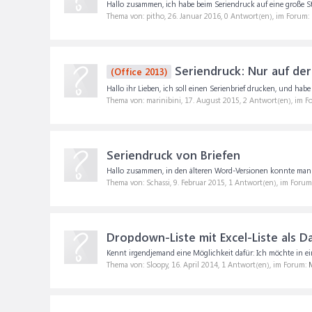
Hallo zusammen, ich habe beim Seriendruck auf eine große Ste
Thema von: pitho,
26. Januar 2016
, 0 Antwort(en), im Forum:
Seriendruck: Nur auf der 
(Office 2013)
Hallo ihr Lieben, ich soll einen Serienbrief drucken, und habe
Thema von: marinibini,
17. August 2015
, 2 Antwort(en), im 
Seriendruck von Briefen
Hallo zusammen, in den älteren Word-Versionen konnte man die
Thema von: Schassi,
9. Februar 2015
, 1 Antwort(en), im Forum
Dropdown-Liste mit Excel-Liste als D
Kennt irgendjemand eine Möglichkeit dafür: Ich möchte in e
Thema von: Sloopy,
16. April 2014
, 1 Antwort(en), im Forum:
M