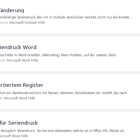
ffänderung
nbrief per Seriendruck, den ich in Outlook verschicken möchte, nicht nur die Anrede...
 Forum:
Microsoft Outlook Hilfe
riendruck Word
schilder in Word erstellen. (Mehrseitig) Mein Problem....auf der zweiten Seite...
orum:
Microsoft Word Hilfe
rtiertem Register
n ein Namensverzeichnis mit Namen, Adressen, Kontaktdaten etc. erstellt, das nach...
um:
Microsoft Word Hilfe
für Seriendruck
züglich Seriendruck. Sie hat eine Adressdatei, welche sie in Office 365 (Word) als...
crosoft Word Hilfe