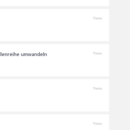
Thema
llenreihe umwandeln
Thema
Thema
Thema