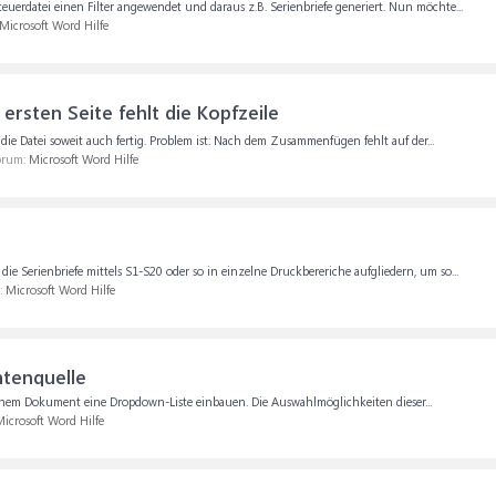
uerdatei einen Filter angewendet und daraus z.B. Serienbriefe generiert. Nun möchte...
Microsoft Word Hilfe
ersten Seite fehlt die Kopfzeile
 die Datei soweit auch fertig. Problem ist: Nach dem Zusammenfügen fehlt auf der...
Forum:
Microsoft Word Hilfe
 Serienbriefe mittels S1-S20 oder so in einzelne Druckbereriche aufgliedern, um so...
:
Microsoft Word Hilfe
atenquelle
inem Dokument eine Dropdown-Liste einbauen. Die Auswahlmöglichkeiten dieser...
icrosoft Word Hilfe