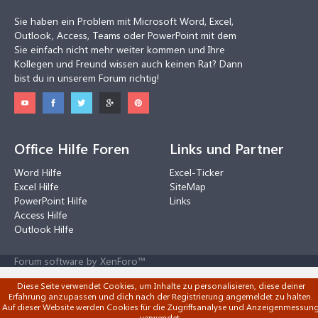
Sie haben ein Problem mit Microsoft Word, Excel,
Outlook, Access, Teams oder PowerPoint mit dem
Sie einfach nicht mehr weiter kommen und Ihre
Kollegen und Freund wissen auch keinen Rat? Dann
bist du in unserem Forum richtig!
Office Hilfe Foren
Links und Partner
Word Hilfe
Excel-Ticker
Excel Hilfe
SiteMap
PowerPoint Hilfe
Links
Access Hilfe
Outlook Hilfe
Forum software by XenForo™
Diese Seite verwendet Cookies, um Inhalte zu personalisieren, diese deiner
Erfahrung anzupassen und dich nach der Registrierung angemeldet zu halten.
Auf dieser Website werden Cookies für die Zugriffsanalyse und Anzeigenmessun
verwendet.