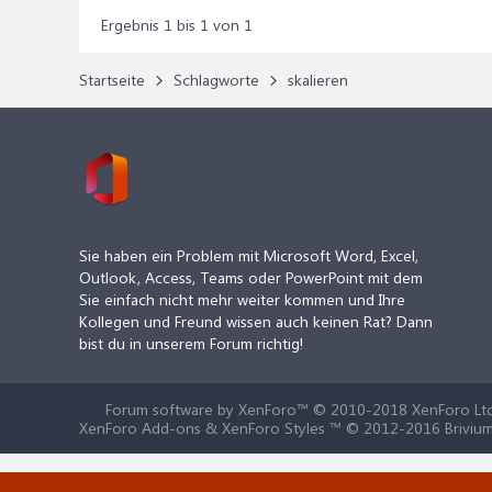
Ergebnis 1 bis 1 von 1
Startseite
Schlagworte
skalieren
Sie haben ein Problem mit Microsoft Word, Excel,
Outlook, Access, Teams oder PowerPoint mit dem
Sie einfach nicht mehr weiter kommen und Ihre
Kollegen und Freund wissen auch keinen Rat? Dann
bist du in unserem Forum richtig!
Forum software by XenForo™
© 2010-2018 XenForo Ltd
XenForo Add-ons & XenForo Styles ™ © 2012-2016 Brivium